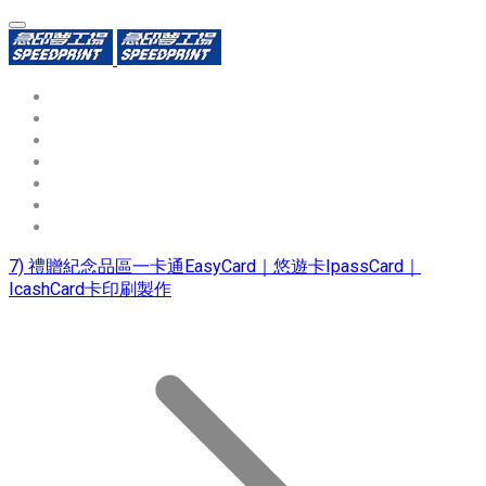
環保識別證
用途分類
熱門印製品
填表報價
資源中心
常見問題QA
聯絡我們
7) 禮贈紀念品區一卡通EasyCard｜悠遊卡IpassCard｜
IcashCard卡印刷製作