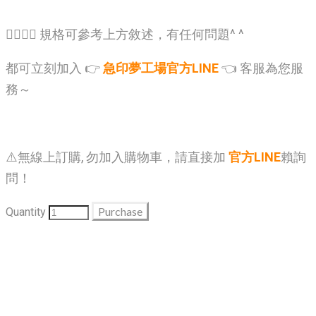
🙋‍♂️🙋‍♂️ 規格可參考上方敘述，有任何問題^ ^
都可立刻加入 👉
急印夢工場官方LINE
👈 客服為您服
務～
⚠️無線上訂購, 勿加入購物車，請直接加
官方LINE
賴詢
問！
Purchase
Quantity