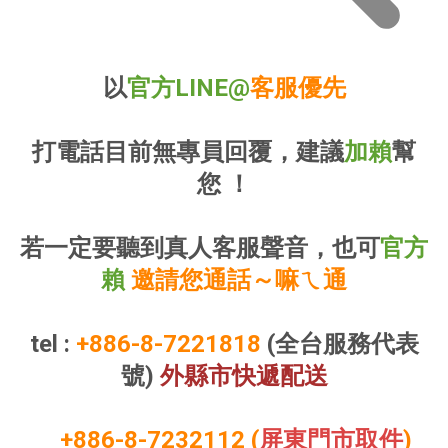
以
官方LINE@
客服優先
打電話目前無專員回覆，建議
加賴
幫
您 ！
若一定要聽到真人客服聲音，也可
官方
賴
邀請您通話～嘛ㄟ通
tel :
+886-8-7221818
(全台服務代表
號)
外縣市快遞配送
​
+886-8-7232112
(
屏東門市取件
)