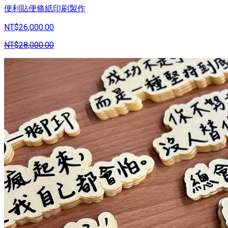
便利貼便條紙印刷製作
NT$26,000.00
NT$28,000.00