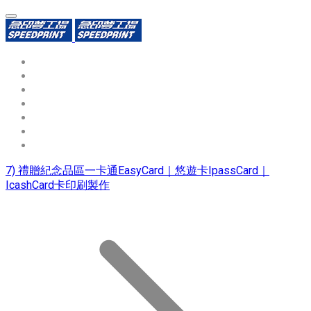
環保識別證
用途分類
熱門印製品
填表報價
資源中心
常見問題QA
聯絡我們
7) 禮贈紀念品區一卡通EasyCard｜悠遊卡IpassCard｜
IcashCard卡印刷製作