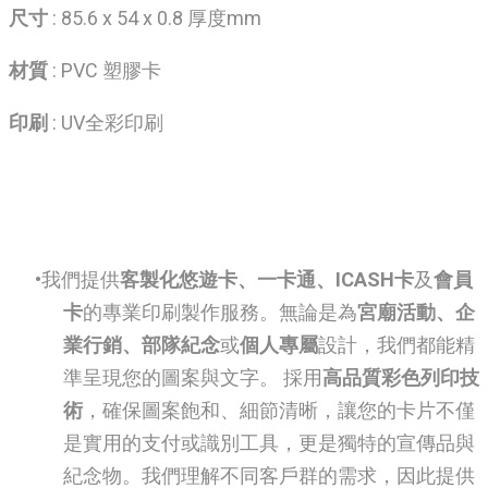
尺寸
: 85.6 x 54 x 0.8 厚度mm
材質
: PVC 塑膠卡
印刷
: UV全彩印刷
我們提供
客製化悠遊卡、一卡通、ICASH卡
及
會員
卡
的專業印刷製作服務。無論是為
宮廟活動、企
業行銷、部隊紀念
或
個人專屬
設計，我們都能精
準呈現您的圖案與文字。 採用
高品質彩色列印技
術
，確保圖案飽和、細節清晰，讓您的卡片不僅
是實用的支付或識別工具，更是獨特的宣傳品與
紀念物。我們理解不同客戶群的需求，因此提供