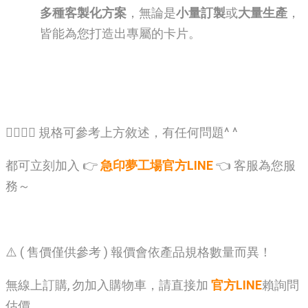
多種客製化方案
，無論是
小量訂製
或
大量生產
，
皆能為您打造出專屬的卡片。
🙋‍♂️🙋‍♂️ 規格可參考上方敘述，有任何問題^ ^
都可立刻加入 👉
急印夢工場官方LINE
👈 客服為您服
務～
⚠️ ( 售價僅供參考 ) 報價會依產品規格數量而異！
無線上訂購, 勿加入購物車，請直接加
官方LINE
賴詢問
估價