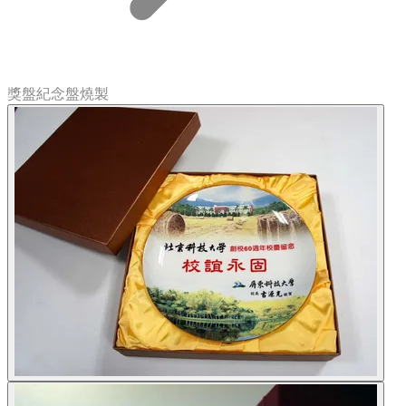
獎盤紀念盤燒製