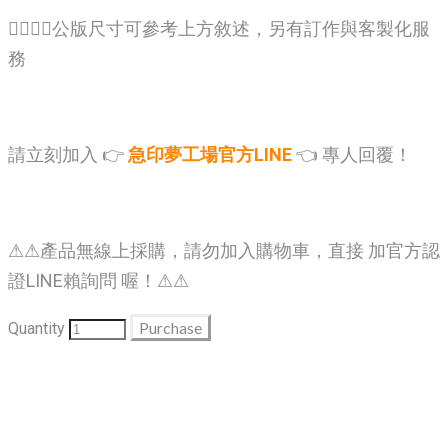
🙋‍♂️🙋‍♂️公版尺寸可參考上方敘述，另有訂作與客製化服
務
請立刻加入 👉
急印夢工場官方LINE
👈 專人回覆！
⚠⚠產品無線上採購，請勿加入購物車，直接 加官方認
證LINE賴詢問 喔！⚠⚠
Purchase
Quantity