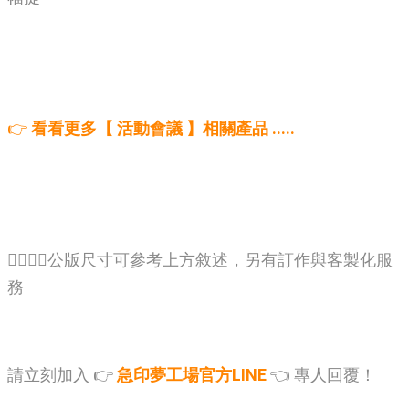
👉
看看更多【 活動會議 】相關產品 .....
🙋‍♂️🙋‍♂️公版尺寸可參考上方敘述，另有訂作與客製化服
務
請立刻加入 👉
急印夢工場官方LINE
👈 專人回覆！