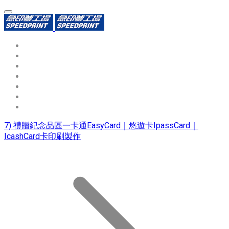
環保識別證
用途分類
熱門印製品
填表報價
資源中心
常見問題QA
聯絡我們
7) 禮贈紀念品區一卡通EasyCard｜悠遊卡IpassCard｜
IcashCard卡印刷製作