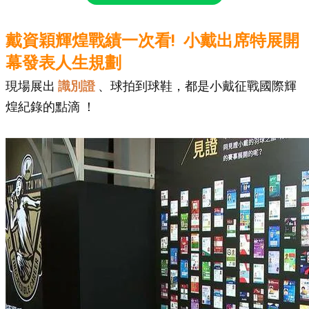
戴資穎輝煌戰績一次看! 小戴出席特展開
幕發表人生規劃
現場展出
識別證
、球拍到球鞋，都是小戴征戰國際輝
煌紀錄的點滴 ！