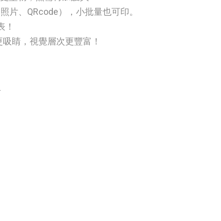
照片、QRcode），小批量也可印。
表！
更吸睛，視覺層次更豐富！
卡