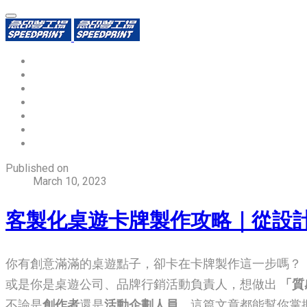
環保識別證
用途分類
熱門印製品
填表報價
資源中心
常見問題QA
聯絡我們
Published on
March 10, 2023
客製化桌遊卡牌製作攻略｜從設
你有創意滿滿的桌遊點子，卻卡在卡牌製作這一步嗎？
或是你是桌遊公司、品牌行銷活動負責人，想做出
「質
不論是
創作者
還是
活動企劃人員
，這篇文章都能幫你掌