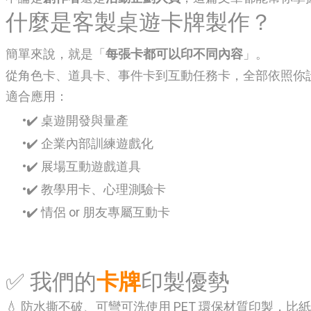
什麼是客製桌遊卡牌製作？
簡單來說，就是「
每張卡都可以印不同內容
」。
從角色卡、道具卡、事件卡到互動任務卡，全部依照你
適合應用：
✔️ 桌遊開發與量產
✔️ 企業內部訓練遊戲化
✔️ 展場互動遊戲道具
✔️ 教學用卡、心理測驗卡
✔️ 情侶 or 朋友專屬互動卡
✅ 我們的
卡牌
印製優勢
💧 防水撕不破、可彎可洗使用 PET 環保材質印製，