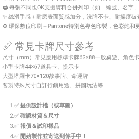
🖨 每張不同也OK支援資料合併列印（如：編號、名字、
✨ 絲滑手感＋耐磨表面質感加分，洗牌不卡、耐操度破
♻️ 環保數位印刷＋Pantone特別色專色印製
，
色彩飽和
📏 常見卡牌尺寸參考
尺寸（mm）常見應用標準卡牌63×88一般桌遊、角色
小型卡牌44×67道具卡、提示卡
大型塔羅卡70×120故事牌、命運牌
客製特殊尺寸自訂行銷用途、拼圖玩法等
✅
提供設計檔（或草圖）
✅
確認材質＆尺寸
✅
報價＆試印樣品
✅
開始製作並寄送到你手中！