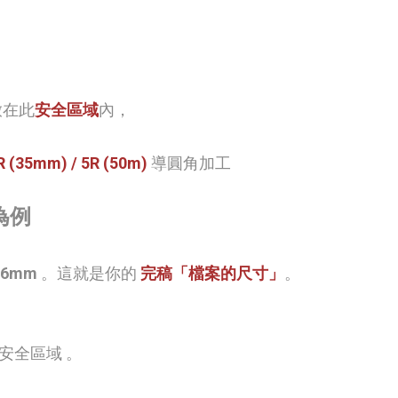
放在此
安全區域
內，
(35mm) / 5R (50m)
導圓角加工
牌為例
26mm
。這就是你的
完稿
「檔案的尺寸」
。
安全區域
。