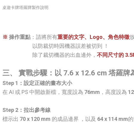
桌遊卡牌塔羅牌製作說明
※
操作重點
：請將所有
重要的
文字、Logo、角色特徵
以防裁切時因機器誤差被切到 ！
除了裁切機器的出血邊外，
不同尺寸的 3.5R 
三、 實戰步驟：以 7.6 x 12.6 cm 塔羅
Step 1：設定正確的畫布大小
在 AI 或 PS 中開啟新檔，寬度設為
76mm
，高度設為
1
Step 2：拉出參考線
標示出
70 x 120 mm
的成品邊界 ，以及
64 x 114 mm
的