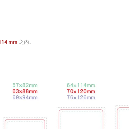
 114 mm
之內
。