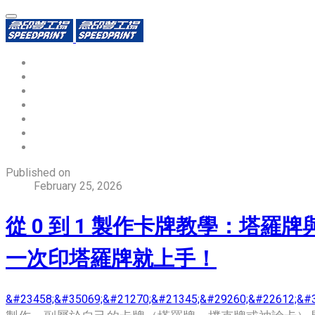
環保識別證
用途分類
熱門印製品
填表報價
資源中心
常見問題QA
聯絡我們
Published on
February 25, 2026
從 0 到 1 製作卡牌教學：
一次印塔羅牌就上手！
&#23458;&#35069;&#21270;&#21345;&#29260;&#22612;&#3