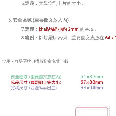
定義
：實際拿到卡片的大小
。
安全區域 (重要圖文放入內)
：
定義
：
比成品縮小約 3mm
的區域
。
範例
：以塔羅牌為例，重要圖文應放在
64 x
常用卡牌塔羅牌刀模板檔案免費下載