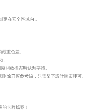
on）鎖定在安全區域內
。
的嚴重色差。
晰。
刷廠開啟檔案時缺漏字體。
關閉或刪除刀模參考線，只需留下設計圖案即可。
級的卡牌檔案！