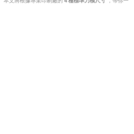
。本文將根據專業印刷廠的
4 種標準刀模尺寸
，帶你一