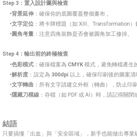
Step 3：置入設計圖與檢查
背景延伸
：確保你的底圖覆蓋整個畫布
。
文字定位
：將卡牌標題（如 XIII、Transformati
圓角考量
：注意四角裝飾是否會被圓角加工修掉。
Step 4：輸出前的終極檢查
色彩模式
：確保檔案為
CMYK
模式，避免轉檔產生
解析度
：設定為
300dpi
以上，確保印刷後的圖案清
文字轉曲
：所有文字請建立外框（轉曲），防止印
隱藏刀模線
：存檔（如 PDF 或 AI）時，請記得
結語
​只要搞懂「出血」與「安全區域」，新手也能做出專業