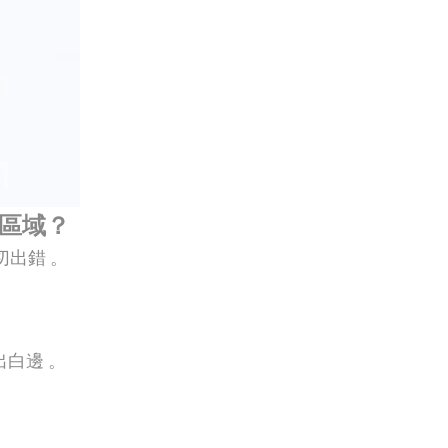
全區域？
切出錯
。
出白邊
。