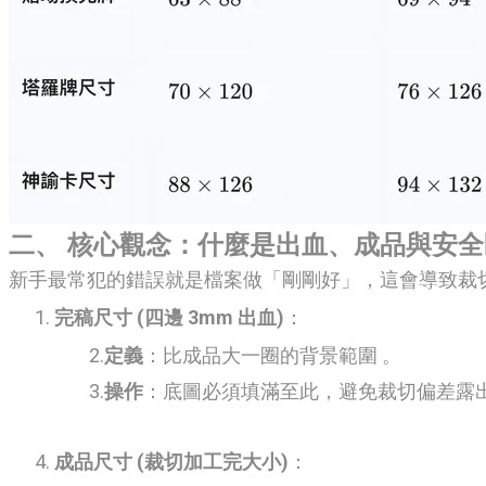
二、 核心觀念：什麼是出血、成品與安
新手最常犯的錯誤就是檔案做「剛剛好」，這會導致裁
完稿尺寸 (四邊 3mm 出血)
：
定義
：比成品大一圈的背景範圍
。
操作
：底圖必須填滿至此，避免裁切偏差露
成品尺寸 (裁切加工完大小)
：