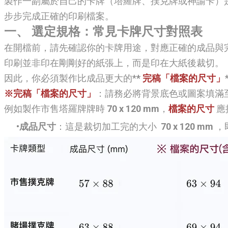
製作一副屬於自己的卡牌（塔羅牌、撲克牌或神諭卡）
步步完成正確的印刷檔案。
一、 選定規格：常見卡牌尺寸對照表
在開檔前，請先確認你的卡牌用途，對應正確的成品與完
印刷並非印在剛剛好的紙張上，而是印在大紙後裁切。
因此，你必須製作比成品更大的*
*
完稿
「檔案的尺寸」
※完稿
「檔案的尺寸」
：請務必將背景底色或圖案填滿
例如製作市售塔羅牌牌時
70 x 120 mm
，
檔案的尺寸
應
成品尺寸
：這是裁切加工完的大小
70 x 120 mm
，