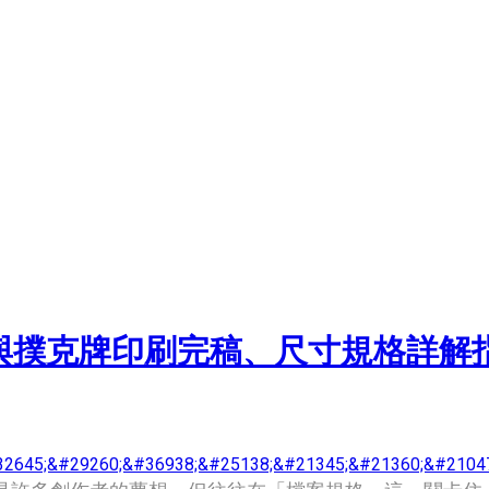
塔羅牌與撲克牌印刷完稿、尺寸規格詳
2645;&#29260;&#36938;&#25138;&#21345;&#21360;&#2104