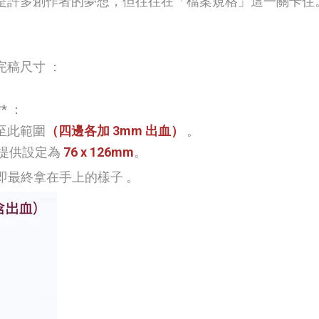
是許多創作者的夢想，但往往在「檔案規格」這一關卡住
稿尺寸 ：
** ：
至此範圍
（四邊各加
3mm 出血）
。
提供設定為
76 x 126mm
。
即最終拿在手上的樣子
。