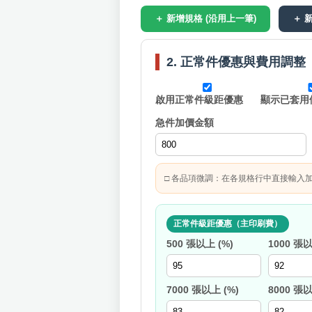
＋ 新增規格 (沿用上一筆)
＋ 
2. 正常件優惠與費用調整
啟用正常件級距優惠
顯示已套用
急件加價金額
□ 各品項微調：在各規格行中直接輸入
正常件級距優惠（主印刷費）
500 張以上 (%)
1000 張以
7000 張以上 (%)
8000 張以