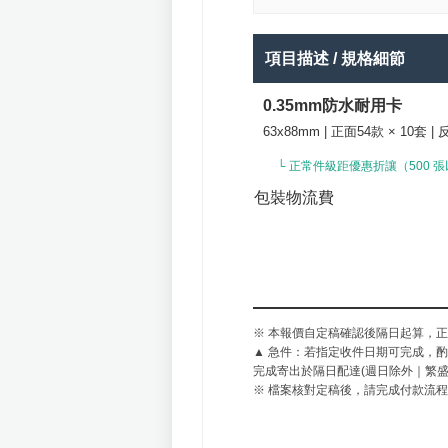
項目描述 / 規格細節
0.35mm防水耐用卡
63x88mm | 正面54款 × 10套 | 
└ 正常件級距優惠折讓（500 張
包裝物流費
※ 本報價自定稿確認後隔日起算，
▲ 急件：若指定收件日期可完成，
完成寄出於隔日配達(週日除外｜繁盛
※ 檔案核對定稿後，請完成付款流