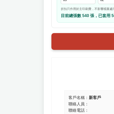
折扣只作用於主印刷費，不影響檔案處
目前總張數 540 張，已套用 5
客戶名稱：
新客戶
聯絡人員：
聯絡電話：