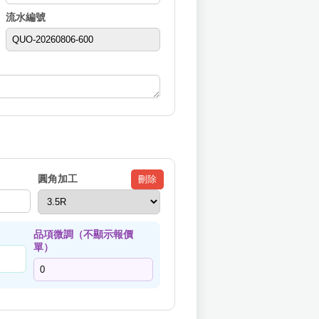
流水編號
圓角加工
刪除
品項微調（不顯示報價
單）