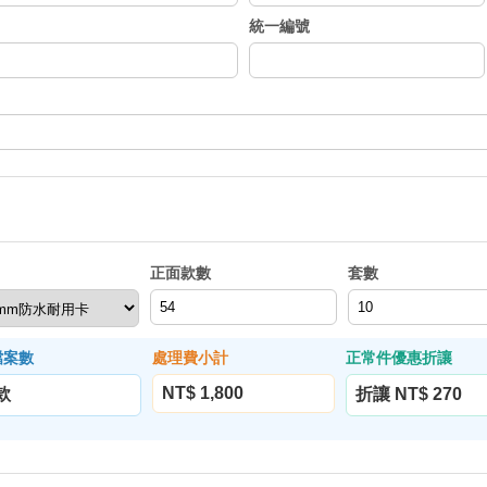
統一編號
正面款數
套數
檔案數
處理費小計
正常件優惠折讓
NT$ 1,800
 款
折讓 NT$ 270