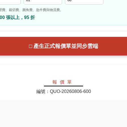
理費、裁切費、圓角費、急件費與物流費。
00 張以上，95 折
□ 產生正式報價單並同步雲端
報價單
編號：
QUO-20260806-600