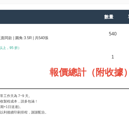
數量
540
反面同款 | 圓角:3.5R | 共540張
以上，95 折）
1
報價總計（附收據
正常工作天為
7~9
天。
酌收製程成本，請多包涵！
期+1日送達)。
程以利後續印刷排程，謝謝配合。