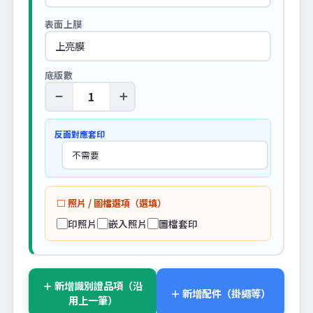
表面上膜
底版數
−
＋
反面對應套印
□ 照片 / 圖檔選項（選填）
印照片
嵌入照片
圖檔套印
＋ 新增識別證品項（沿
＋ 新增配件（掛繩等）
用上一筆）