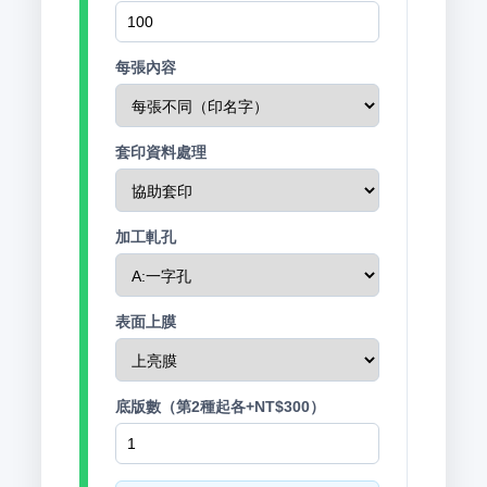
每張內容
套印資料處理
加工軋孔
表面上膜
底版數（第2種起各+NT$300）