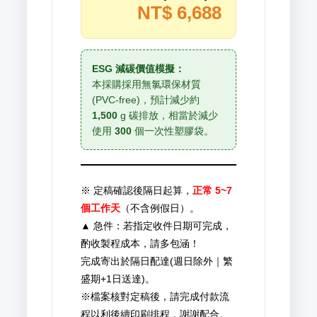
NT$
6,688
ESG 減碳價值模擬：
本採購採用無氯環保材質
(PVC-free)，預計減少約
1,500
g 碳排放，相當於減少
使用
300
個一次性塑膠袋。
※ 定稿確認後隔日起算，
正常 5~7
個工作天
（不含例假日）。
▲ 急件：若指定收件日期可完成，
酌收製程成本，請多包涵！
完成寄出於隔日配達(週日除外｜繁
盛期+1日送達)。
※檔案核對定稿後，請完成付款流
程以利後續印刷排程，謝謝配合。