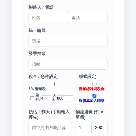
聯絡人 / 電話
統一編號
發票抬頭
稅金 / 急件設定
模式設定
5% 營業稅
隱藏總計與稅金
急
天
件:
$
報價單加入印章
預估工作天 (手動輸入
物流運費 (件 x
優先)
單價)