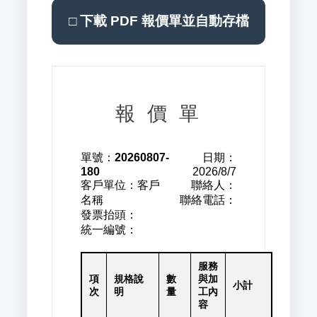
□ 下載 PDF 報價單並自動存檔
報 價 單
單號：
20260807-
日期：
180
2026/8/7
客戶單位：
客戶
聯絡人：
名稱
聯絡電話：
發票抬頭：
統一編號：
服務
項
規格說
數
與加
小計
次
明
量
工內
容