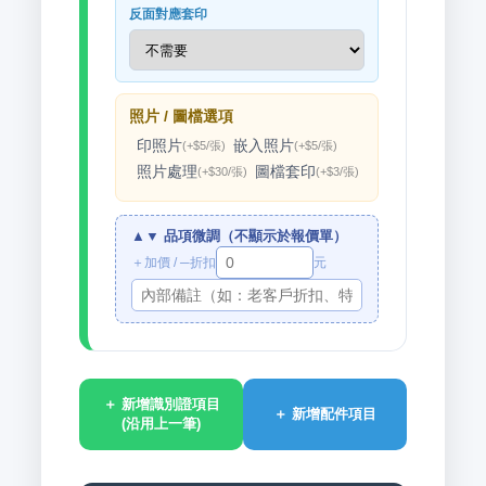
反面對應套印
照片 / 圖檔選項
印照片
嵌入照片
(+$5/張)
(+$5/張)
照片處理
圖檔套印
(+$30/張)
(+$
3
/張)
▲▼ 品項微調（不顯示於報價單）
＋加價 / ─折扣
元
＋ 新增識別證項目
＋ 新增配件項目
(沿用上一筆)