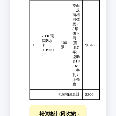
雙面
（反
面相
同檔
案）
/ 每
張不
700P環
同
保防水
100
(套
1
$6,488
卡
張
印名
9.0*13.0
字) /
cm
協助
套印
/ A:
一字
孔 /
上亮
膜
包裝物流合計
$200
報價總計 (附收據)：