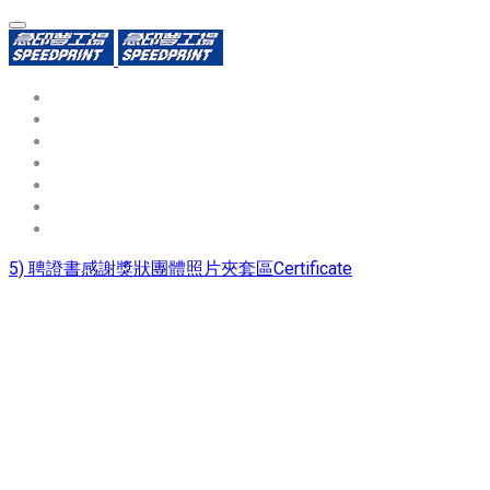
環保識別證
用途分類
熱門印製品
填表報價
資源中心
常見問題QA
聯絡我們
5) 聘證書感謝獎狀團體照片夾套區Certificate