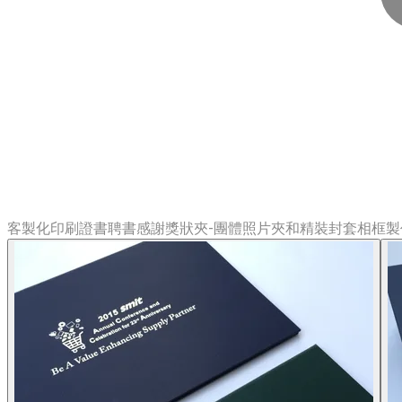
客製化印刷證書聘書感謝獎狀夾-團體照片夾和精裝封套相框製作(M