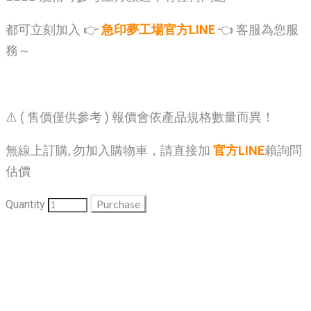
都可立刻加入 👉
急印夢工場官方LINE
👈 客服為您服
務～
⚠️ ( 售價僅供參考 ) 報價會依產品規格數量而異！
無線上訂購, 勿加入購物車，請直接加
官方LINE
賴詢問
估價
Purchase
Quantity