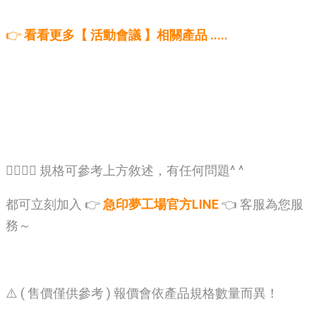
👉
看看更多【 活動會議 】相關產品 .....
🙋‍♂️🙋‍♂️ 規格可參考上方敘述，有任何問題^ ^
都可立刻加入 👉
急印夢工場官方LINE
👈 客服為您服
務～
⚠️ ( 售價僅供參考 ) 報價會依產品規格數量而異！