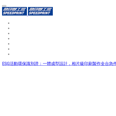
環保識別證
用途分類
熱門印製品
填表報價
資源中心
常見問題QA
聯絡我們
ESG活動環保識別證：一體成型設計，相片級印刷製作全台急件不