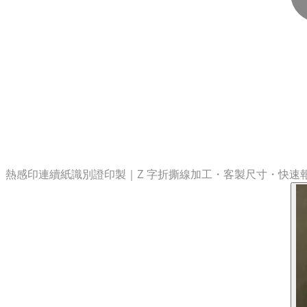
熱感印連續紙識別證印製｜Z 字折撕線加工・客製尺寸・快