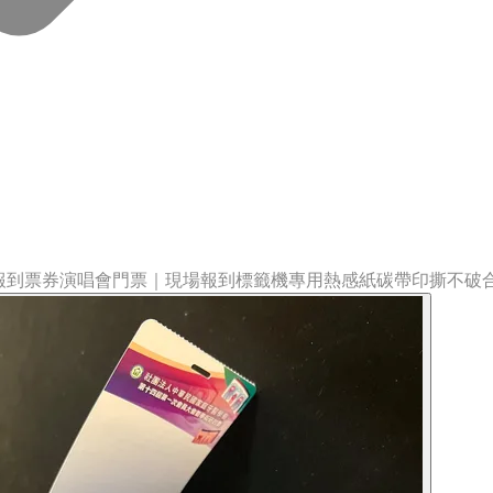
速報到票券演唱會門票｜現場報到標籤機專用熱感紙碳帶印撕不破