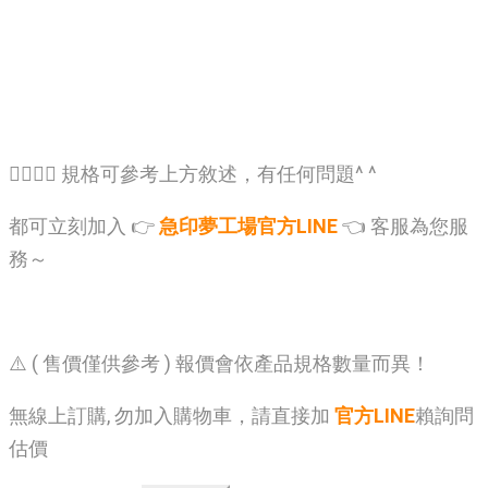
🙋‍♂️🙋‍♂️ 規格可參考上方敘述，有任何問題^ ^
都可立刻加入 👉
急印夢工場官方LINE
👈 客服為您服
務～
⚠️ ( 售價僅供參考 ) 報價會依產品規格數量而異！
無線上訂購, 勿加入購物車，請直接加
官方LINE
賴詢問
估價