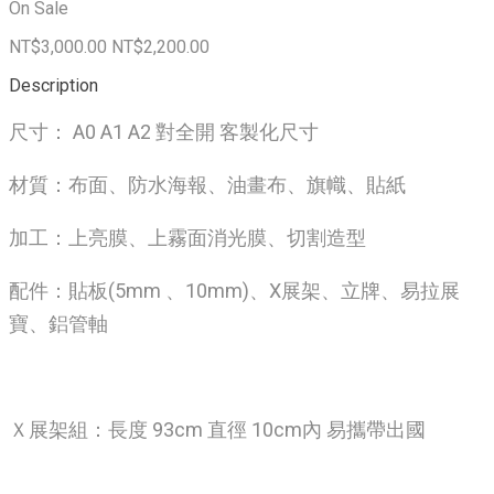
On Sale
NT$3,000.00
NT$2,200.00
Description
尺寸： A0 A1 A2 對全開 客製化尺寸
材質：布面、防水海報、油畫布、旗幟、貼紙
加工：上亮膜、上霧面消光膜、切割造型
配件：貼板(5mm 、10mm)、X展架、立牌、易拉展
寶、鋁管軸
Ｘ展架組：長度 93cm 直徑 10cm內 易攜帶出國