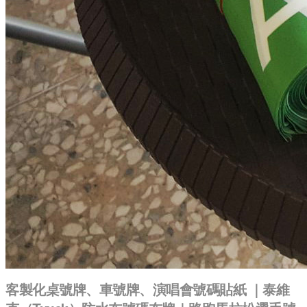
客製化桌號牌、車號牌、演唱會號碼貼紙 ｜泰維