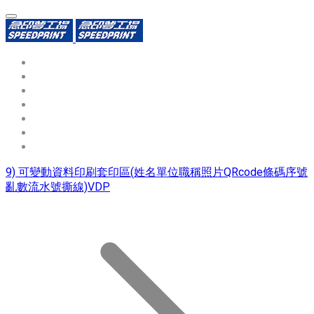
環保識別證
用途分類
熱門印製品
填表報價
資源中心
常見問題QA
聯絡我們
9) 可變動資料印刷套印區(姓名單位職稱照片QRcode條碼序號
亂數流水號撕線)VDP