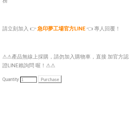
務
請立刻加入 👉
急印夢工場官方LINE
👈 專人回覆！
⚠⚠產品無線上採購，請勿加入購物車，直接 加官方認
證LINE賴詢問 喔！⚠⚠
Purchase
Quantity