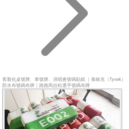
客製化桌號牌、車號牌、演唱會號碼貼紙 ｜泰維克（Tyvek）
防水布號碼布牌｜路跑馬拉松選手號碼布牌