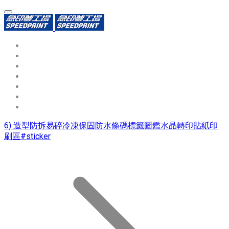
環保識別證
用途分類
熱門印製品
填表報價
資源中心
常見問題QA
聯絡我們
6) 造型防拆易碎冷凍保固防水條碼標籤圖鑑水晶轉印貼紙印
刷區#sticker