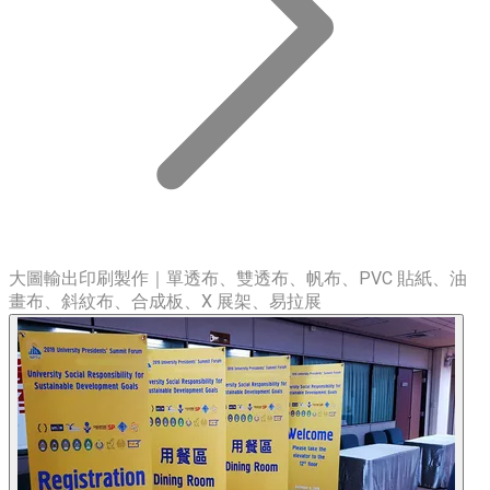
大圖輸出印刷製作｜單透布、雙透布、帆布、PVC 貼紙、油
畫布、斜紋布、合成板、X 展架、易拉展