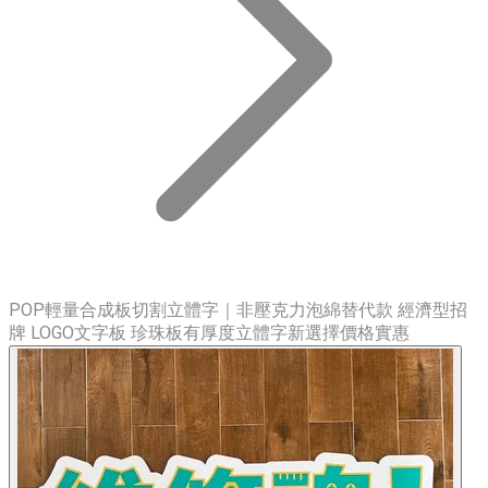
POP輕量合成板切割立體字｜非壓克力泡綿替代款 經濟型招
牌 LOGO文字板 珍珠板有厚度立體字新選擇價格實惠