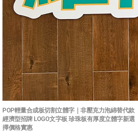
POP輕量合成板切割立體字｜非壓克力泡綿替代款
經濟型招牌 LOGO文字板 珍珠板有厚度立體字新選
擇價格實惠