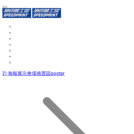
環保識別證
用途分類
熱門印製品
填表報價
資源中心
常見問題QA
聯絡我們
2) 海報展示會場佈置區poster