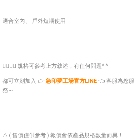
適合室內、 戶外短期使用
🙋‍♂️🙋‍♂️ 規格可參考上方敘述，有任何問題^ ^
都可立刻加入 👉
急印夢工場官方LINE
👈 客服為您服
務～
⚠️ ( 售價僅供參考 ) 報價會依產品規格數量而異！