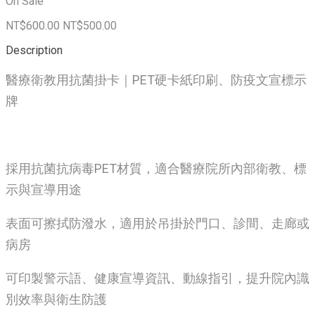
On Sale
NT$600.00
NT$500.00
Description
醫療衛教用抗菌掛卡｜PET硬卡紙印刷、防疫文宣標示
牌
採用抗菌抗病毒PET材質，適合醫療院所內部衛教、標
示與宣導用途
表面可擦拭防潑水，適用於吊掛於門口、診間、走廊或
病房
可印製警示語、健康宣導資訊、動線指引，提升院內識
別效率與衛生防護