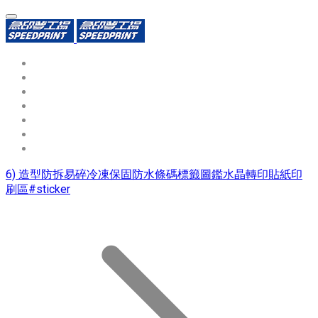
環保識別證
用途分類
熱門印製品
填表報價
資源中心
常見問題QA
聯絡我們
6) 造型防拆易碎冷凍保固防水條碼標籤圖鑑水晶轉印貼紙印
刷區#sticker