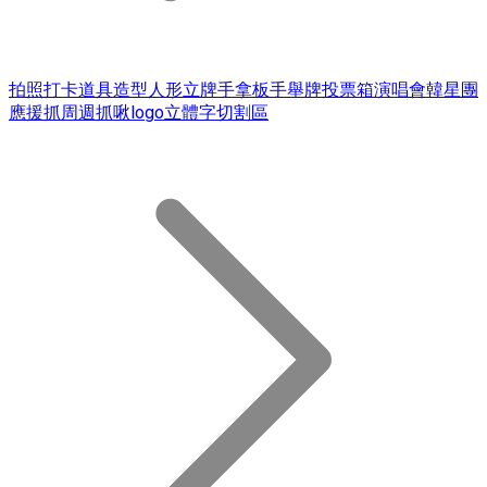
拍照打卡道具造型人形立牌手拿板手舉牌投票箱演唱會韓星團
應援抓周週抓啾logo立體字切割區