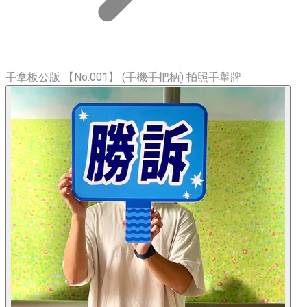
手拿板公版 【No.001】 (手機手把柄) 拍照手舉牌