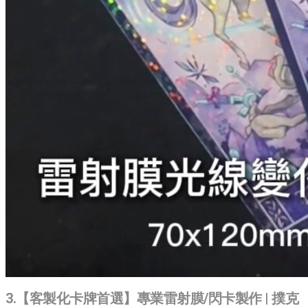
3.【客製化卡牌首選】專業雷射膜/閃卡製作 | 撲克