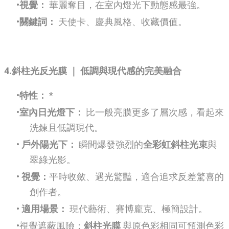
視覺：
華麗奪目，在室內燈光下動態感最強。
關鍵詞：
天使卡、慶典風格、收藏價值。
4.斜柱光反光膜 ｜ 低調與現代感的完美融合
特性：
*
室內日光燈下：
比一般亮膜更多了層次感，看起來
洗鍊且低調現代。
戶外陽光下：
瞬間爆發強烈的
全彩虹斜柱光束
與
翠綠光影。
視覺：
平時收斂、遇光驚豔，適合追求反差驚喜的
創作者。
適用場景：
現代藝術、賽博龐克、極簡設計。
視覺遮蔽風險：
斜柱光膜
與原色彩相同可預測色彩