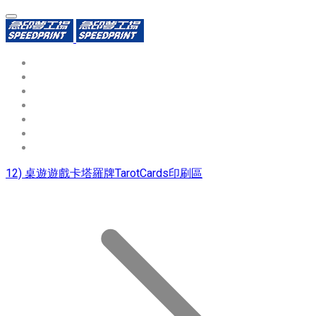
環保識別證
用途分類
熱門印製品
填表報價
資源中心
常見問題QA
聯絡我們
12) 桌遊遊戲卡塔羅牌TarotCards印刷區