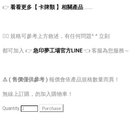
👉
看看更多【 卡牌類 】相關產品
.......
🙋‍♂️ 規格可參考上方敘述，有任何問題^ ^ 立刻
都可加入 👉
急印夢工場官方LINE
👈 客服為您服務～
⚠️ ( 售價僅供參考 )
報價會依產品規格數量而異！
無線上訂購，勿加入購物車！
Purchase
Quantity