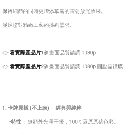
保留細節的同時更增添華麗的雷射放光效果。
滿足您對精緻工藝的挑剔需求。
👉
看實際產品片
1
🎬 畫面品質請調 1080p
👉
看實際產品片
2
🎬 畫面品質請調 1080p 圓點晶鑽膜
1. 卡牌原樣 (不上膜) — 經典與純粹
特性：
無額外光澤干擾，100% 還原原稿色彩。