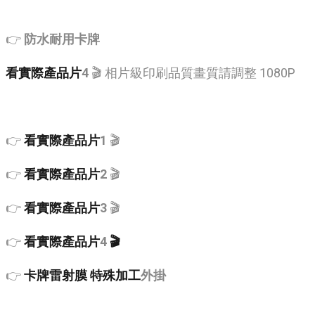
👉
防水耐用卡牌
看實際產品片
4
🎬 相片級印刷品質畫質請調整 1080P
👉
看實際產品片
1
🎬
👉
看實際產品片
2
🎬
👉
看實際產品片
3
🎬
👉
看實際產品片
4
🎬
👉
卡牌雷射膜 特殊加工
外掛