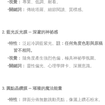
視覺：
專業、低調、耐看。
關鍵詞：
傳統塔羅、細節閱讀、質樸感。
2. 藍光反光膜 — 深邃的神祕感
特性：
泛起冷調藍紫光。
註：任何角度色彩與原稿
皆不相同。
視覺：
隨角度產生強烈色偏，極具神祕學氛圍。
關鍵詞：
靈性偏光、心理學牌卡、深層意識。
3. 圓點晶鑽膜 — 璀璨的魔法能量
特性：
牌面分佈無數跳動亮點，像灑上鑽石粉末。