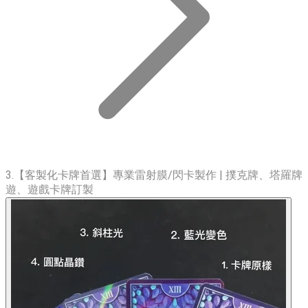
3.【客製化卡牌首選】專業雷射膜/閃卡製作 | 撲克牌、塔羅牌
遊、遊戲卡牌訂製