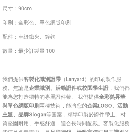
尺寸：90cm
印刷：全彩色、單色網版印刷
配件：車縫鐵夾、鋅鉤
數量：最少訂製量 100
我們提供
客製化識別證帶
（Lanyard）的印刷製作服
務。無論是
企業識別、活動證件
或
校園學生證
，我們都
能為您打造獨特的專屬證件帶。 我們提供
全彩熱昇華
與
單色網版印刷
兩種技術，能將您的
企業LOGO、活動
主題、品牌Slogan
等圖案，精準印製於證件帶上。材
質堅固耐用、手感舒適，適合長時間配戴。客製化服務