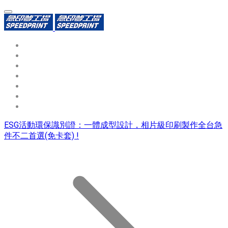
環保識別證
用途分類
熱門印製品
填表報價
資源中心
常見問題QA
聯絡我們
ESG活動環保識別證：一體成型設計，相片級印刷製作全台急
件不二首選(免卡套) !