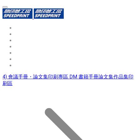
環保識別證
用途分類
熱門印製品
填表報價
資源中心
常見問題QA
聯絡我們
4) 會議手冊・論文集印刷專區 DM 書籍手冊論文集作品集印
刷區