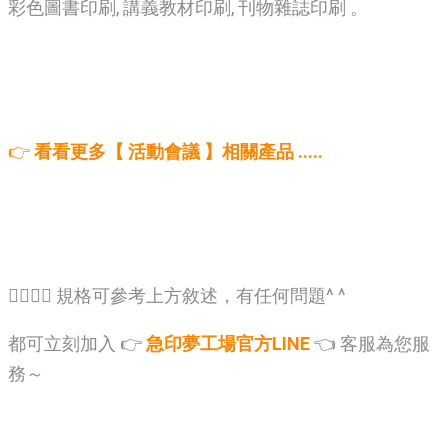
彩色圖書印刷, 講義教材印刷, 刊物雜誌印刷 。
👉
看看更多【 活動會議 】相關產品 .....
🙋‍♂️🙋‍♂️ 規格可參考上方敘述，有任何問題^ ^
都可立刻加入 👉
急印夢工場官方LINE
👈 客服為您服
務～