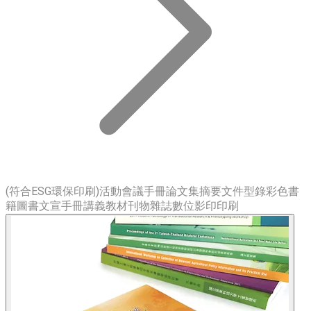
(符合ESG環保印刷)活動會議手冊論文集摘要文件型錄彩色書
籍圖書文宣手冊講義教材刊物雜誌數位影印印刷