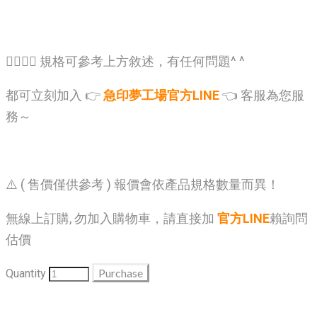
🙋‍♂️🙋‍♂️ 規格可參考上方敘述，有任何問題^ ^
都可立刻加入 👉
急印夢工場官方LINE
👈 客服為您服
務～
⚠️ ( 售價僅供參考 ) 報價會依產品規格數量而異！
無線上訂購, 勿加入購物車，請直接加
官方LINE
賴詢問
估價
Purchase
Quantity