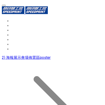
環保識別證
用途分類
熱門印製品
填表報價
資源中心
常見問題QA
聯絡我們
2) 海報展示會場佈置區poster