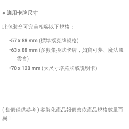
● 適用卡牌尺寸
此包裝盒可完美相容以下規格：
57 x 88 mm
(標準撲克牌規格)
63 x 88 mm
(多數集換式卡牌，如寶可夢、魔法風
雲會)
70 x 120 mm
(大尺寸塔羅牌或說明卡)
( 售價僅供參考 ) 客製化產品報價會依產品規格數量而
異！