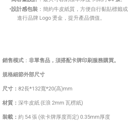
設計感包裝
：簡約牛皮紙質，方便自行黏貼標籤或
進行品牌 Logo 燙金，提升產品價值。
銷售模式
：
非單售品，須搭配卡牌印刷服務購買。
規格細節外部尺寸
尺寸：
82長*132寬*20(高)mm
材質：
深牛皮紙 (E浪 2mm 瓦楞紙)
裝載：
約 54 張 (依卡牌厚度而定) 0.35mm厚度