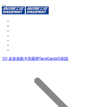
環保識別證
用途分類
熱門印製品
填表報價
資源中心
常見問題QA
聯絡我們
12) 桌遊遊戲卡塔羅牌TarotCards印刷區