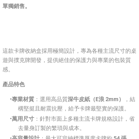
單獨銷售。
這款卡牌收納盒採用極簡設計，專為各種主流尺寸的桌
遊與撲克牌開發，提供絕佳的保護力與專業的包裝質
感。
產品特色
專業材質
：選用高品質
深牛皮紙（E浪 2mm）
，結
構堅挺且耐震抗壓，給予卡牌最堅實的保護。
萬用尺寸
：針對市面上多種主流卡牌規格設計，省
去量身訂製的繁瑣與成本。
高容量設計
：最大可容納標準厚度卡牌約
54 張
。