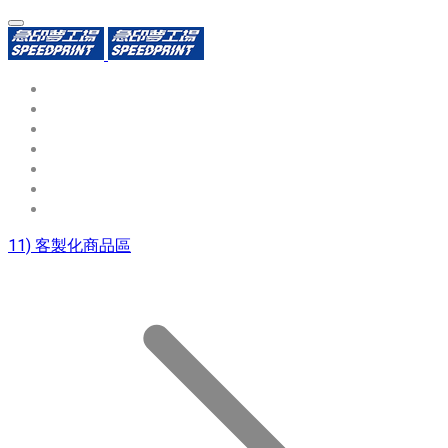
環保識別證
用途分類
熱門印製品
填表報價
資源中心
常見問題QA
聯絡我們
11) 客製化商品區