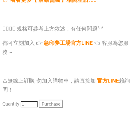
🙋‍♂️🙋‍♂️ 規格可參考上方敘述，有任何問題^ ^
都可立刻加入 👉
急印夢工場官方LINE
👈 客服為您服
務～
⚠️無線上訂購, 勿加入購物車，請直接加
官方LINE
賴詢
問！
Purchase
Quantity