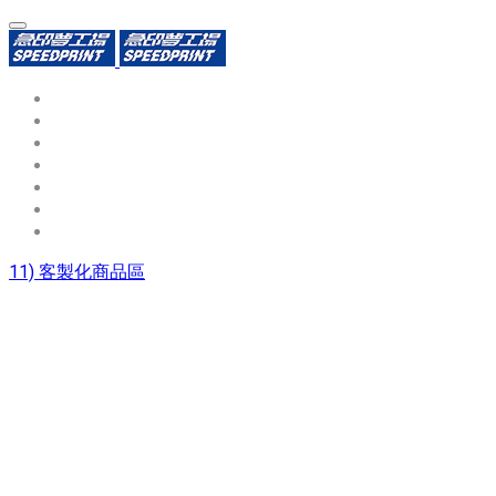
環保識別證
用途分類
熱門印製品
填表報價
資源中心
常見問題QA
聯絡我們
11) 客製化商品區