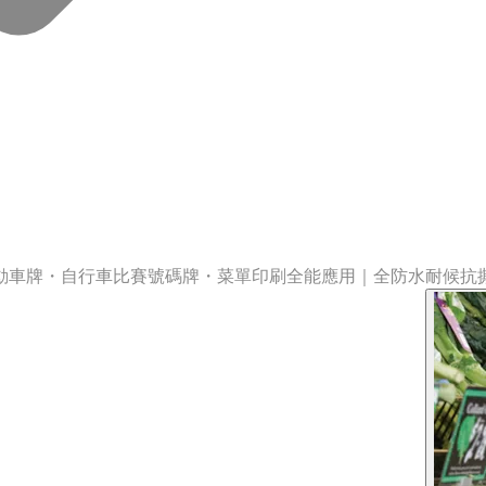
動車牌・自行車比賽號碼牌・菜單印刷全能應用｜全防水耐候抗撕