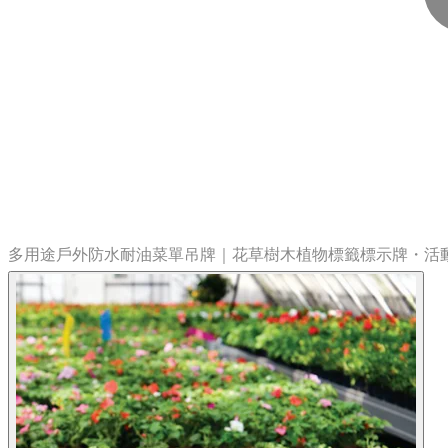
多用途戶外防水耐油菜單吊牌｜花草樹木植物標籤標示牌・活