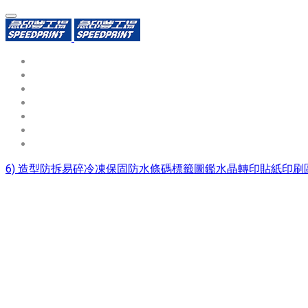
環保識別證
用途分類
熱門印製品
填表報價
資源中心
常見問題QA
聯絡我們
6) 造型防拆易碎冷凍保固防水條碼標籤圖鑑水晶轉印貼紙印刷區#s