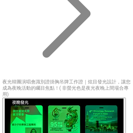
夜光韓團演唱會識別證掛胸吊牌工作證｜炫目發光設計，讓您
成為夜晚活動的矚目焦點！( 非螢光色是夜光夜晚上間場合專
用)