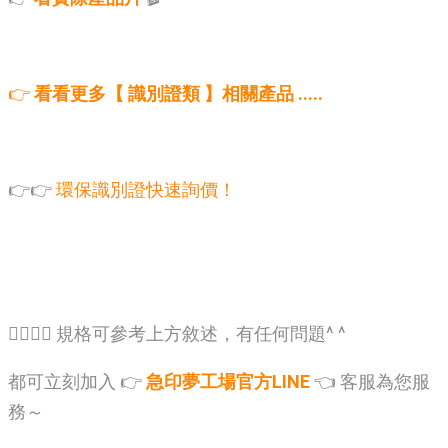
👉
看看更多【 識別證類 】相關產品 .....
👉👉
環保識別證快速詢價！
🙋‍♂️🙋‍♂️ 規格可參考上方敘述，有任何問題^ ^
都可立刻加入 👉
急印夢工場官方LINE
👈 客服為您服
務～