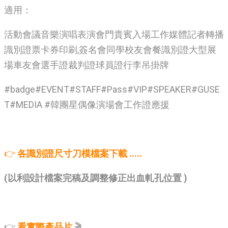
適用：
活動會議音樂演唱表演會門貴賓入場工作媒體記者轉播
識別證票卡券印刷,簽名會同學校友會餐識別證大型展
場車友會選手證裁判證球員證行李吊掛牌
#badge#EVENT#STAFF#Pass#VIP#SPEAKER#GUSE
T#MEDIA #韓團星偶像演場會工作證應援
👉
各識別證尺寸刀模檔案下載 .....
(以利設計檔案完稿及調整修正出血軋孔位置 )
👉
看實際產品片
🎬