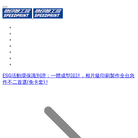
環保識別證
用途分類
熱門印製品
填表報價
資源中心
常見問題QA
聯絡我們
ESG活動環保識別證：一體成型設計，相片級印刷製作全台急
件不二首選(免卡套) !