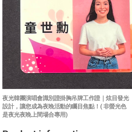
夜光韓團演唱會識別證掛胸吊牌工作證｜炫目發光
設計，讓您成為夜晚活動的矚目焦點！( 非螢光色
是夜光夜晚上間場合專用)