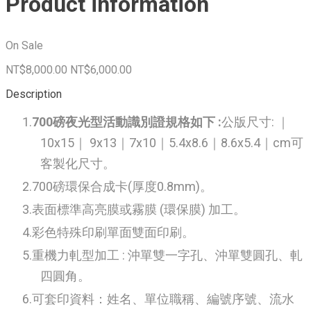
Product information
On Sale
NT$8,000.00
NT$6,000.00
Description
700磅夜光型活動識別證規格如下 :
公版尺寸: ｜
10x15｜ 9x13｜7x10｜5.4x8.6｜8.6x5.4｜cm可
客製化尺寸。
700磅環保合成卡(厚度0.8mm)。
表面標準高亮膜或霧膜 (環保膜) 加工。
彩色特殊印刷單面雙面印刷。
重機力軋型加工 : 沖單雙一字孔、沖單雙圓孔、軋
四圓角。
可套印資料：姓名、單位職稱、編號序號、流水