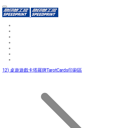
環保識別證
用途分類
熱門印製品
填表報價
資源中心
常見問題QA
聯絡我們
12) 桌遊遊戲卡塔羅牌TarotCards印刷區