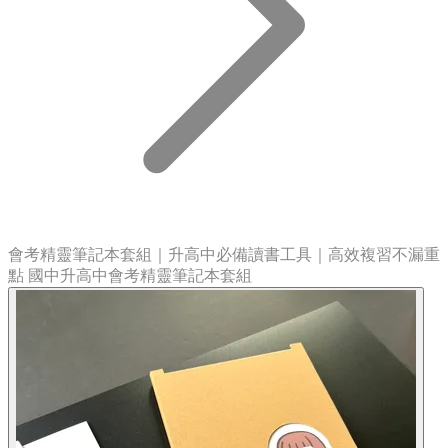
會考精靈筆記本套組｜升高中必備讀書工具｜高效複習不漏重
點 國中升高中會考精靈筆記本套組