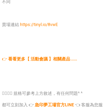
不同
賣場連結
https://tinyl.io/8vwE
👉
看看更多【 活動會議 】相關產品 .....
🙋‍♂️🙋‍♂️ 規格可參考上方敘述，有任何問題^ ^
都可立刻加入 👉
急印夢工場官方LINE
👈 客服為您服