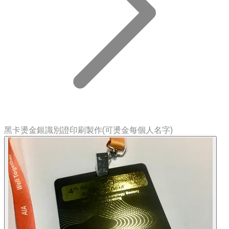
黑卡燙金銀識別證印刷製作(可燙金每個人名字)