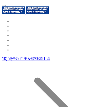
環保識別證
用途分類
熱門印製品
填表報價
資源中心
常見問題QA
聯絡我們
10) 燙金銀白墨及特殊加工區