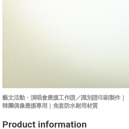
藝文活動・演唱會應援工作證／識別證印刷製作｜
韓團偶像應援專用｜免套防水耐用材質
Product information