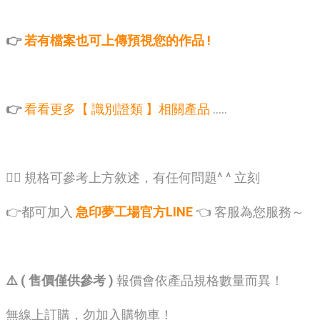
👉
若有檔案也可上傳預視您的作品 !
👉
看看更多【 識別證類 】相關產品
.....
🙋‍♂️ 規格可參考上方敘述，有任何問題^ ^ 立刻
👉都可加入
急印夢工場官方LINE
👈 客服為您服務～
⚠️ ( 售價僅供參考 )
報價會依產品規格數量而異！
無線上訂購，勿加入購物車！