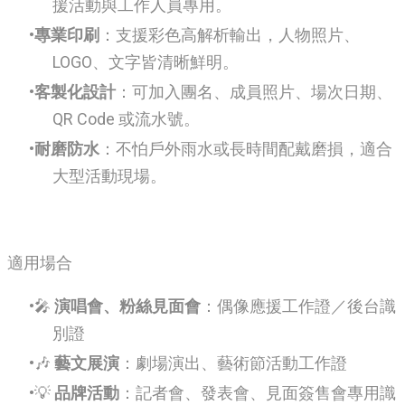
援活動與工作人員專用。
專業印刷
：支援彩色高解析輸出，人物照片、
LOGO、文字皆清晰鮮明。
客製化設計
：可加入團名、成員照片、場次日期、
QR Code 或流水號。
耐磨防水
：不怕戶外雨水或長時間配戴磨損，適合
大型活動現場。
適用場合
🎤
演唱會、粉絲見面會
：偶像應援工作證／後台識
別證
🎶
藝文展演
：劇場演出、藝術節活動工作證
💡
品牌活動
：記者會、發表會、見面簽售會專用識