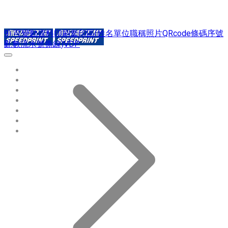
9) 可變動資料印刷套印區(姓名單位職稱照片QRcode條碼序號
亂數流水號撕線)VDP
環保識別證
用途分類
熱門印製品
填表報價
資源中心
常見問題QA
聯絡我們