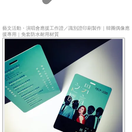
藝文活動・演唱會應援工作證／識別證印刷製作｜韓團偶像應
援專用｜免套防水耐用材質