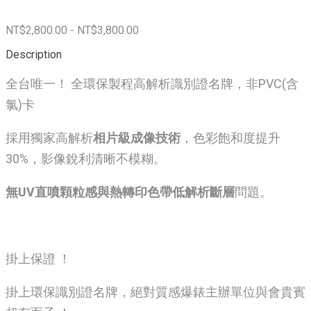
NT$2,800.00 - NT$3,800.00
Description
全台唯一！ 全環保製程高解析識別證名牌，非PVC(含
氯)卡
採用獨家高解析
相片級成像技術
，色彩飽和度提升
30%，影像銳利清晰不模糊。
無UV直噴顆粒感與熱轉印色帶低解析斷層
問題。
掛上保證 ！
掛上環保識別證名牌，絕對質感爆錶主辦單位與會貴賓