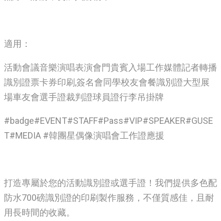
適用：
活動會議音樂演唱表演會門貴賓入場工作媒體記者轉播
識別證票卡券印刷,簽名會同學校友會餐識別證大型展
場車友會選手證裁判證球員證行李吊掛牌
#badge#EVENT#STAFF#Pass#VIP#SPEAKER#GUSE
T#MEDIA #韓團星偶像演唱會工作證應援
打造專屬於您的活動識別證或選手證！我們提供多色配
防水700磅識別證的印刷製作服務，不僅質感佳，且耐
用長時間的收藏。