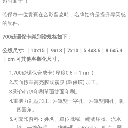
超有面子 ！
確保每一位貴賓在合影留念時，名牌始終是提升專業感
的配件。
700磅環保卡識別證規格如下 :
公版尺寸: ｜10x15｜ 9x13｜7x10｜5.4x8.6｜8.6x5.4
｜cm 可其他客製化尺寸。
700磅環保合成卡( 厚度0.8 ~ 1mm )。
表面標準高亮膜或霧膜 (環保膜) 加工。
彩色特殊印刷單面雙面印刷。
重機力軋型加工 : 沖單雙一字孔、沖單雙圓孔、軋
四圓角。
可套印資料：姓名、單位職稱、編號序號、流水
號、一維條碼、二維條碼、QRcode、相片、圖