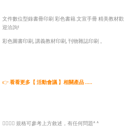
文件數位型錄書冊印刷 彩色書籍.文宣手冊 精美教材歡
迎洽詢!
彩色圖書印刷, 講義教材印刷, 刊物雜誌印刷 。
👉
看看更多【 活動會議 】相關產品 .....
🙋‍♂️🙋‍♂️ 規格可參考上方敘述，有任何問題^ ^