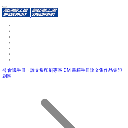
環保識別證
用途分類
熱門印製品
填表報價
資源中心
常見問題QA
聯絡我們
4) 會議手冊・論文集印刷專區 DM 書籍手冊論文集作品集印
刷區