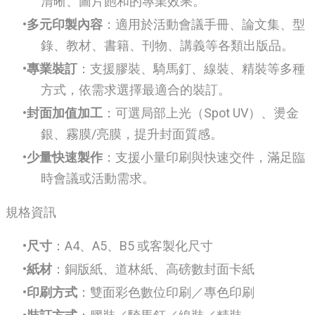
清晰、圖片飽和的專業效果。
多元印製內容
：適用於活動會議手冊、論文集、型
錄、教材、書籍、刊物、講義等各類出版品。
專業裝訂
：支援膠裝、騎馬釘、線裝、精裝等多種
方式，依需求選擇最適合的裝訂。
封面加值加工
：可選局部上光（Spot UV）、燙金
銀、霧膜/亮膜，提升封面質感。
少量快速製作
：支援小量印刷與快速交件，滿足臨
時會議或活動需求。
規格資訊
尺寸
：A4、A5、B5 或客製化尺寸
紙材
：銅版紙、道林紙、高磅數封面卡紙
印刷方式
：雙面彩色數位印刷／專色印刷