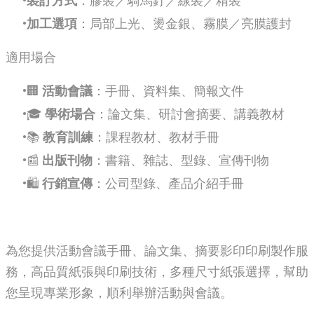
裝訂方式
：膠裝／騎馬釘／線裝／精裝
加工選項
：局部上光、燙金銀、霧膜／亮膜護封
適用場合
🏢
活動會議
：手冊、資料集、簡報文件
🎓
學術場合
：論文集、研討會摘要、講義教材
📚
教育訓練
：課程教材、教材手冊
📰
出版刊物
：書籍、雜誌、型錄、宣傳刊物
🛍
行銷宣傳
：公司型錄、產品介紹手冊
為您提供活動會議手冊、論文集、摘要影印印刷製作服
務，高品質紙張與印刷技術，多種尺寸紙張選擇，幫助
您呈現專業形象，順利舉辦活動與會議。