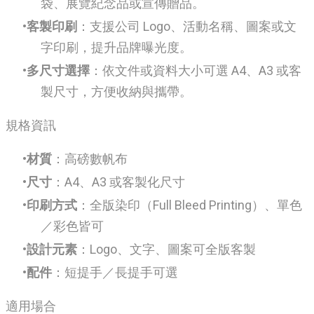
袋、展覽紀念品或宣傳贈品。
客製印刷
：支援公司 Logo、活動名稱、圖案或文
字印刷，提升品牌曝光度。
多尺寸選擇
：依文件或資料大小可選 A4、A3 或客
製尺寸，方便收納與攜帶。
規格資訊
材質
：高磅數帆布
尺寸
：A4、A3 或客製化尺寸
印刷方式
：全版染印（Full Bleed Printing）、單色
／彩色皆可
設計元素
：Logo、文字、圖案可全版客製
配件
：短提手／長提手可選
適用場合