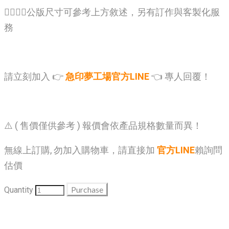
🙋‍♂️🙋‍♂️公版尺寸可參考上方敘述，另有訂作與客製化服
務
請立刻加入 👉
急印夢工場官方LINE
👈 專人回覆！
⚠️ ( 售價僅供參考 ) 報價會依產品規格數量而異！
無線上訂購, 勿加入購物車，請直接加
官方LINE
賴詢問
估價
Purchase
Quantity