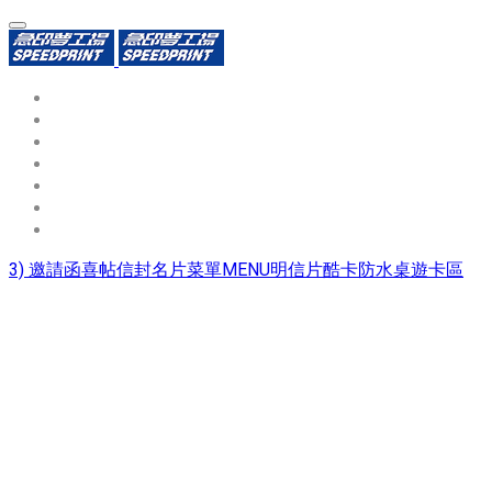
環保識別證
用途分類
熱門印製品
填表報價
資源中心
常見問題QA
聯絡我們
3) 邀請函喜帖信封名片菜單MENU明信片酷卡防水桌遊卡區