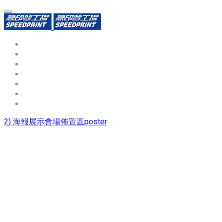
環保識別證
用途分類
熱門印製品
填表報價
資源中心
常見問題QA
聯絡我們
2) 海報展示會場佈置區poster