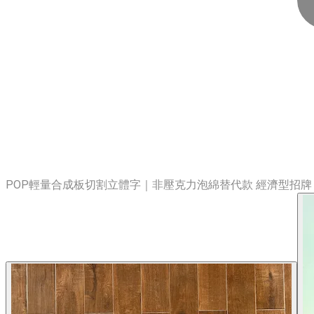
POP輕量合成板切割立體字｜非壓克力泡綿替代款 經濟型招牌 