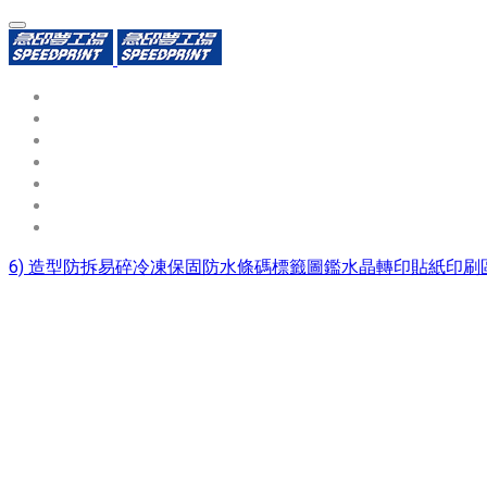
環保識別證
用途分類
熱門印製品
填表報價
資源中心
常見問題QA
聯絡我們
6) 造型防拆易碎冷凍保固防水條碼標籤圖鑑水晶轉印貼紙印刷區#s