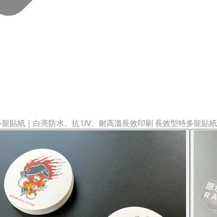
多龍貼紙｜白亮防水、抗 UV、耐高溫長效印刷 長效型特多龍貼紙