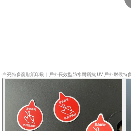
白亮特多龍貼紙印刷｜戶外長效型防水耐曬抗 UV 戶外耐候特