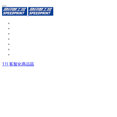
環保識別證
用途分類
熱門印製品
填表報價
資源中心
常見問題QA
聯絡我們
11) 客製化商品區