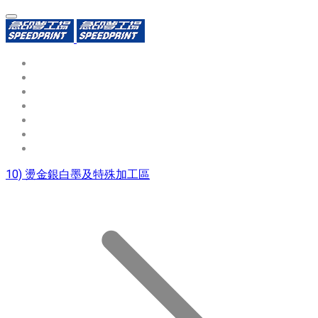
環保識別證
用途分類
熱門印製品
填表報價
資源中心
常見問題QA
聯絡我們
10) 燙金銀白墨及特殊加工區