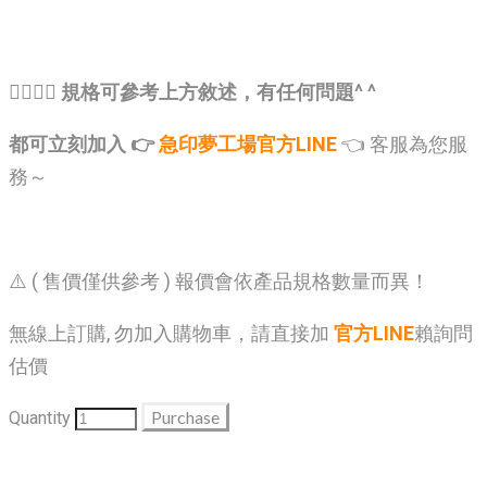
🙋‍♂️🙋‍♂️ 規格可參考上方敘述，有任何問題^ ^
都可立刻加入 👉
急印夢工場官方LINE
👈 客服為您服
務～
⚠️ ( 售價僅供參考 ) 報價會依產品規格數量而異！
無線上訂購, 勿加入購物車，請直接加
官方LINE
賴詢問
估價
Purchase
Quantity