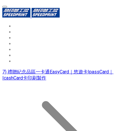
環保識別證
用途分類
熱門印製品
填表報價
資源中心
常見問題QA
聯絡我們
7) 禮贈紀念品區一卡通EasyCard｜悠遊卡IpassCard｜
IcashCard卡印刷製作