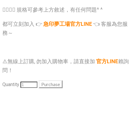
🙋‍♂️🙋‍♂️ 規格可參考上方敘述，有任何問題^ ^
都可立刻加入 👉
急印夢工場官方LINE
👈 客服為您服
務～
⚠️無線上訂購, 勿加入購物車，請直接加
官方LINE
賴詢
問！
Purchase
Quantity