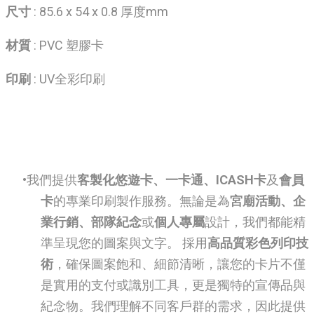
尺寸
: 85.6 x 54 x 0.8 厚度mm
材質
: PVC 塑膠卡
印刷
: UV全彩印刷
我們提供
客製化悠遊卡、一卡通、ICASH卡
及
會員
卡
的專業印刷製作服務。無論是為
宮廟活動、企
業行銷、部隊紀念
或
個人專屬
設計，我們都能精
準呈現您的圖案與文字。 採用
高品質彩色列印技
術
，確保圖案飽和、細節清晰，讓您的卡片不僅
是實用的支付或識別工具，更是獨特的宣傳品與
紀念物。我們理解不同客戶群的需求，因此提供