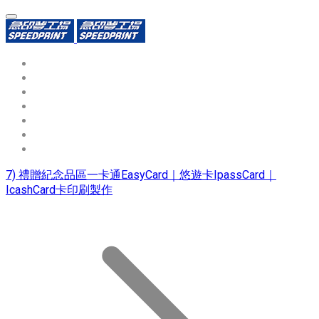
環保識別證
用途分類
熱門印製品
填表報價
資源中心
常見問題QA
聯絡我們
7) 禮贈紀念品區一卡通EasyCard｜悠遊卡IpassCard｜
IcashCard卡印刷製作