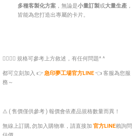
多種客製化方案
，無論是
小量訂製
或
大量生產
，
皆能為您打造出專屬的卡片。
🙋‍♂️🙋‍♂️ 規格可參考上方敘述，有任何問題^ ^
都可立刻加入 👉
急印夢工場官方LINE
👈 客服為您服
務～
⚠️ ( 售價僅供參考 ) 報價會依產品規格數量而異！
無線上訂購, 勿加入購物車，請直接加
官方LINE
賴詢問
估價