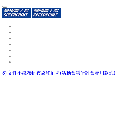
環保識別證
用途分類
熱門印製品
填表報價
資源中心
常見問題QA
聯絡我們
8) 文件不織布帆布袋印刷區(活動會議研討會專用款式)